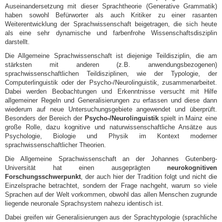
Auseinandersetzung mit dieser Sprachtheorie (Generative Grammatik)
haben sowohl Befürworter als auch Kritiker zu einer rasanten
Weiterentwicklung der Sprachwissenschaft beigetragen, die sich heute
als eine sehr dynamische und farbenfrohe Wissenschaftsdisziplin
darstellt.
Die Allgemeine Sprachwissenschaft ist diejenige Teildisziplin, die am
stärksten mit anderen (z.B. anwendungsbezogenen)
sprachwissenschaftlichen Teildisziplinen, wie der Typologie, der
Computerlinguistik oder der Psycho-/Neurolinguistik, zusammenarbeitet.
Dabei werden Beobachtungen und Erkenntnisse versucht mit Hilfe
allgemeiner Regeln und Generalisierungen zu erfassen und diese dann
wiederum auf neue Untersuchungsgebiete angewendet und überprüft.
Besonders der Bereich der
Psycho-/Neurolinguistik
spielt in Mainz eine
große Rolle, dazu kognitive und naturwissenschaftliche Ansätze aus
Psychologie, Biologie und Physik im Kontext moderner
sprachwissenschaftlicher Theorien.
Die Allgemeine Sprachwissenschaft an der Johannes Gutenberg-
Universität hat einen ausgeprägten
neurokognitiven
Forschungsschwerpunkt
, der auch hier der Tradition folgt und nicht die
Einzelsprache betrachtet, sondern der Frage nachgeht, warum so viele
Sprachen auf der Welt vorkommen, obwohl das allen Menschen zugrunde
liegende neuronale Sprachsystem nahezu identisch ist.
Dabei greifen wir Generalisierungen aus der Sprachtypologie (sprachliche