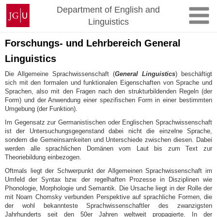
Zum
Johannes
Department of English and
Inhalt
Gutenberg-
Linguistics
springen
Universität
Mainz
Forschungs- und Lehrbereich General
Linguistics
Die Allgemeine Sprachwissenschaft (
General Linguistics
) beschäftigt
sich mit den formalen und funktionalen Eigenschaften von Sprache und
Sprachen, also mit den Fragen nach den strukturbildenden Regeln (der
Form) und der Anwendung einer spezifischen Form in einer bestimmten
Umgebung (der Funktion).
Im Gegensatz zur Germanistischen oder Englischen Sprachwissenschaft
ist der Untersuchungsgegenstand dabei nicht die einzelne Sprache,
sondern die Gemeinsamkeiten und Unterschiede zwischen diesen. Dabei
werden alle sprachlichen Domänen vom Laut bis zum Text zur
Theoriebildung einbezogen.
Oftmals liegt der Schwerpunkt der Allgemeinen Sprachwissenschaft im
Umfeld der Syntax bzw. der regelhaften Prozesse in Disziplinen wie
Phonologie, Morphologie und Semantik. Die Ursache liegt in der Rolle der
mit Noam Chomsky verbunden Perspektive auf sprachliche Formen, die
der wohl bekannteste Sprachwissenschaftler des zwanzigsten
Jahrhunderts seit den 50er Jahren weltweit propagierte. In der