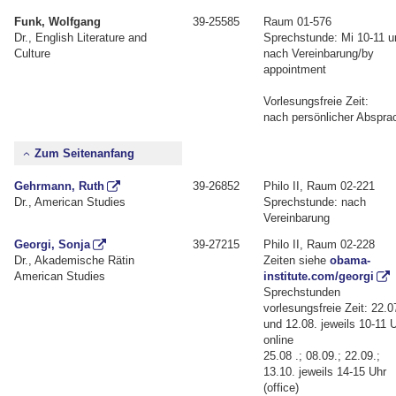
Funk, Wolfgang
39-25585
Raum 01-576
Dr., English Literature and
Sprechstunde: Mi 10-11 u
Culture
nach Vereinbarung/by
appointment
Vorlesungsfreie Zeit:
nach persönlicher Abspra
Zum Seitenanfang
Gehrmann, Ruth
39-26852
Philo II, Raum 02-221
Dr., American Studies
Sprechstunde: nach
Vereinbarung
Georgi, Sonja
39-27215
Philo II, Raum 02-228
Dr., Akademische Rätin
Zeiten siehe
obama-
American Studies
institute.com/georgi
Sprechstunden
vorlesungsfreie Zeit: 22.
und 12.08. jeweils 10-11 U
online
25.08 .; 08.09.; 22.09.;
13.10. jeweils 14-15 Uhr
(office)