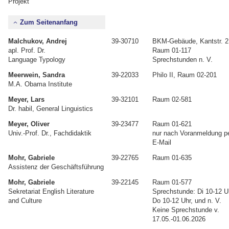
Projekt
Zum Seitenanfang
Malchukov, Andrej
39-30710
BKM-Gebäude, Kantstr. 2
apl. Prof. Dr.
Raum 01-117
Language Typology
Sprechstunden n. V.
Meerwein, Sandra
39-22033
Philo II, Raum 02-201
M.A. Obama Institute
Meyer, Lars
39-32101
Raum 02-581
Dr. habil, General Linguistics
Meyer, Oliver
39-23477
Raum 01-621
Univ.-Prof. Dr., Fachdidaktik
nur nach Voranmeldung p
E-Mail
Mohr, Gabriele
39-22765
Raum 01-635
Assistenz der Geschäftsführung
Mohr, Gabriele
39-22145
Raum 01-577
Sekretariat English Literature
Sprechstunde: Di 10-12 U
and Culture
Do 10-12 Uhr, und n. V.
Keine Sprechstunde v.
17.05.-01.06.2026