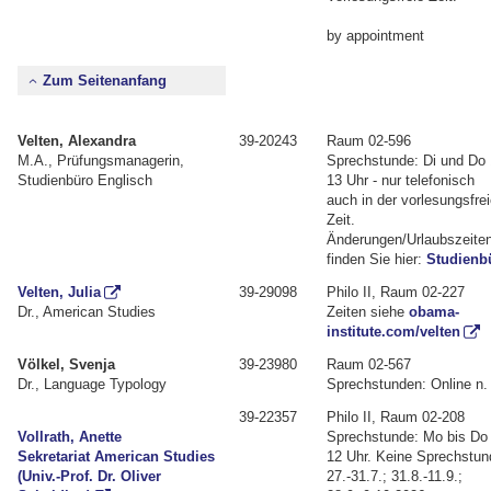
by appointment
Zum Seitenanfang
Velten, Alexandra
39-20243
Raum 02-596
M.A., Prüfungsmanagerin,
Sprechstunde: Di und Do 
Studienbüro Englisch
13 Uhr - nur telefonisch
auch in der vorlesungsfre
Zeit.
Änderungen/Urlaubszeite
finden Sie hier:
Studienb
Velten, Julia
39-29098
Philo II, Raum 02-227
Dr., American Studies
Zeiten siehe
obama-
institute.com/velten
Völkel, Svenja
39-23980
Raum 02-567
Dr., Language Typology
Sprechstunden: Online n.
39-22357
Philo II, Raum 02-208
Vollrath, Anette
Sprechstunde: Mo bis Do 
Sekretariat American Studies
12 Uhr. Keine Sprechstun
(Univ.-Prof. Dr. Oliver
27.-31.7.; 31.8.-11.9.;