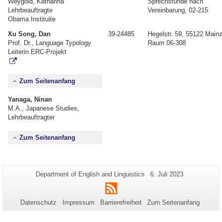
Weygold, Katharina
Sprechstunde nach
Lehrbeauftragte
Vereinbarung, 02-215
Obama Instituite
Xu Song, Dan
39-24485
Hegelstr. 59, 55122 Mainz
Prof. Dr., Language Typology
Raum 06-308
Leiterin ERC-Projekt
Zum Seitenanfang
Yanaga, Ninan
M.A., Japanese Studies,
Lehrbeauftragter
Zum Seitenanfang
Zusätzliche
Seiten-
Letzte
Department of English and Linguistics
6. Juli 2023
Name:
Aktualisierung:
Informationen
RSS
zu
Datenschutz
Impressum
Barrierefreiheit
Zum Seitenanfang
dieser
Seite