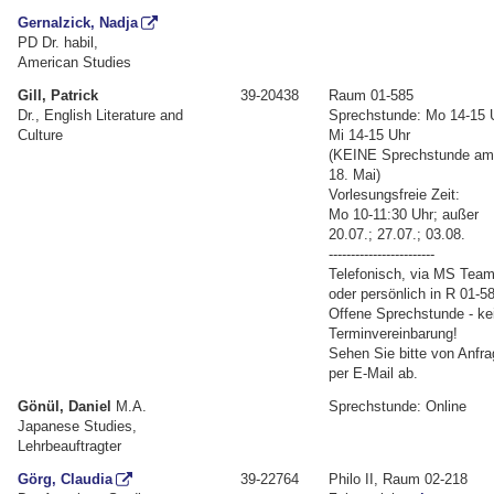
Gernalzick, Nadja
PD Dr. habil,
American Studies
Gill, Patrick
39-20438
Raum 01-585
Dr., English Literature and
Sprechstunde: Mo 14-15 
Culture
Mi 14-15 Uhr
(KEINE Sprechstunde a
18. Mai)
Vorlesungsfreie Zeit:
Mo 10-11:30 Uhr; außer
20.07.; 27.07.; 03.08.
------------------------
Telefonisch, via MS Tea
oder persönlich in R 01-5
Offene Sprechstunde - ke
Terminvereinbarung!
Sehen Sie bitte von Anfr
per E-Mail ab.
Gönül, Daniel
M.A.
Sprechstunde: Online
Japanese Studies,
Lehrbeauftragter
Görg, Claudia
39-22764
Philo II, Raum 02-218