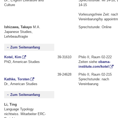
Dr., English Literature and
Sprechstunde: Mi 14-16, 
Culture
14-15
Vorlesungsfreie Zeit: nac
Vereinbarung/by appointm
Ishizawa, Takayo
M.A.
Sprechstunde: Online
Japanese Studies,
Lehrbeauftragte
Zum Seitenanfang
Kotel, Kim
39-31610
Philo II, Raum 02-222
PhD, American Studies
Zeiten siehe
obama-
institute.com/kotel
39-24628
Philo II, Raum 02-215
Kathke, Torsten
Sprechstunde: nach
Dr., American Studies
Vereinbarung
Zum Seitenanfang
Li, Ting
Language Typology
nichtwiss. Mitarbeiter ERC-