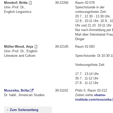
Mondorf, Britta
39-22266
Raum 02-578
Univ.-Prof. Dr.,
Sprechstunde in der
English Linguistics
vorlesungsfreien Zeit:
20.7., 12.30 - 13.30 Uhr;
12.8.; 10-11 Uhr; 16.9., 1
Uhr und 21.10. 10-11 Uhr
Nur nach Anmeldung per 
Mail über Sekretariat Fra
Dinger
Müller-Wood, Anja
39-22145
Raum 01-583
Univ.-Prof. Dr., English
Literature and Culture
Sprechstunde: Di 10:30-1
Vorlesungsfreie Zeit:
17.7.: 13-14 Uhr
30.7.: 11-12 Uhr
27.8.: 11-12 Uhr
Muszeika, Britta
39-31102
Philo II, Raum 02-212
Dr. habil., American Studies
Zeiten siehe
obama-
institute.com/muszeika
Zum Seitenanfang