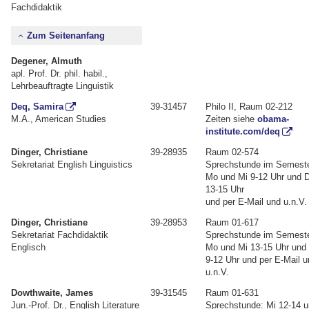
Fachdidaktik
Zum Seitenanfang
Degener, Almuth
apl. Prof. Dr. phil. habil.,
Lehrbeauftragte Linguistik
Deq, Samira
39-31457
Philo II, Raum 02-212
M.A., American Studies
Zeiten siehe
obama-
institute.com/deq
Dinger, Christiane
39-28935
Raum 02-574
Sekretariat English Linguistics
Sprechstunde im Semeste
Mo und Mi 9-12 Uhr und 
13-15 Uhr
und per E-Mail und u.n.V.
Dinger, Christiane
39-28953
Raum 01-617
Sekretariat Fachdidaktik
Sprechstunde im Semeste
Englisch
Mo und Mi 13-15 Uhr und
9-12 Uhr und per E-Mail 
u.n.V.
Dowthwaite, James
39-31545
Raum 01-631
Jun.-Prof. Dr., English Literature
Sprechstunde: Mi 12-14 