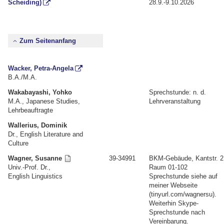
Scheiding)
28.9.-9.10.2026
Zum Seitenanfang
Wacker, Petra-Angela
B.A./M.A.
Wakabayashi, Yohko
Sprechstunde: n. d.
M.A., Japanese Studies,
Lehrveranstaltung
Lehrbeauftragte
Wallerius, Dominik
Dr., English Literature and
Culture
Wagner, Susanne
39-34991
BKM-Gebäude, Kantstr. 2
Univ.-Prof. Dr.,
Raum 01-102
English Linguistics
Sprechstunde siehe auf
meiner Webseite
(tinyurl.com/wagnersu).
Weiterhin Skype-
Sprechstunde nach
Vereinbarung.