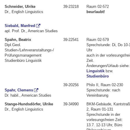
Schneider, Ulrike
39-23218
Raum 02-572
Dr., English Linguistics
beurlaubt!
Siebald, Manfred
apl. Prof. Dr., American Studies
Spahn, Beatrix
39-22541
Raum 02-579
Dipl.Geol.
Sprechstunde: Di, Do 10-
Studien-/Lehrveranstaltungs-/
Uhr
Prüfungsmanagement
auch in der vorlesungsfre
Studienbüro Linguistik
Zeit.
Änderungen/Urlaub siehe:
Linguistik
bzw.
Studienbüro
39-20256
Philo II, Raum 02-230
Spahr, Clemens
Sprechstunde: nach
Dr. habil., American Studies
Vereinbarung
Stange-Hundsdörfer, Ulrike
39-34990
BKM-Gebäude, Kantstra
Dr., English Linguistics
2, Raum 01-131
Sprechstunde in der
vorlesungsfreien Zeit:
13.7. 12-13 Uhr, Büro