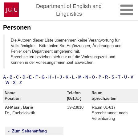
Zum
Johannes
Department of English and
Inhalt
Gutenberg-
Linguistics
springen
Universität
Mainz
Personen
Die Autoren dieser Liste übernehmen keine Verantwortung für
Vollständigkeit. Bitte teilen Sie Ergänzungen, Änderungen und
Fehler dem Department umgehend mit.
Sprechzeiten beziehen sich nur auf die Vorlesungszeit und
können in der vorlesungsfreien Zeit abweichen.
A
-
B
-
C
-
D
-
E
-
F
-
G
-
H
-
I
-
J
-
K
-
L
-
M
-
N
-
O
-
P
-
R
-
S
-
T
-
U
-
V
-
W
-
X
-
Z
Name
Telefon
Raum
Position
(06131-)
Sprechzeiten
Al-Masri, Barie
39-23810
Raum 01-617
Dr., Fachdidaktik
Sprechstunde: nach
Vereinbarung
Zum Seitenanfang